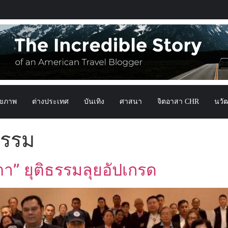
ุขภาพ
ต่างประเทศ
บันเทิง
ศาสนา
จิตอาสา CHR
นวั
ธรรม
า” ยุติธรรมลุยอัปเกรด