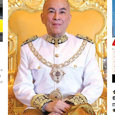
รง
พ
ลง
จ