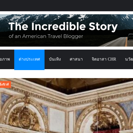
ุขภาพ
ต่างประเทศ
บันเทิง
ศาสนา
จิตอาสา CHR
นวั
นิวส์