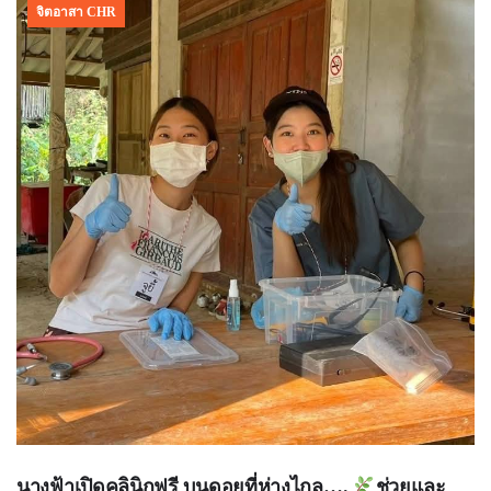
จิตอาสา CHR
นางฟ้าเปิดคลินิก​ฟรี บนดอยที่ห่างไกล….
ช่วยและ