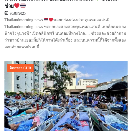
ช่วย
30/03/2025
Thailandmorning news
ขอยกย่องสองสวยคุณหมอแสนดี
Thailandmorning news ขอยกย่องสองสวยคุณหมอแสนดี เธอคือคนของ
ฟ้าจริงๆนางฟ้าเปิดคลินิก​ฟรี บนดอยที่ห่างไกล.... ช่วยและช่วยถ้าถาม
ว่าชาวบ้านเยอะมั้ยก็ให้ภาพได้เล่าเรื่อง และบนความนี้ก็ใด้จากทั้งสอง
ออกค่ายแพทย์​รอบนี้...
จิตอาสา CHR