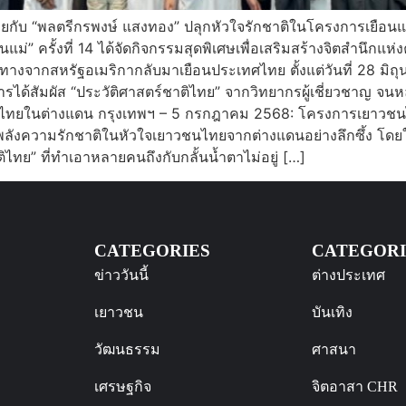
ไทยกับ “พลตรีกรพงษ์ แสงทอง” ปลุกหัวใจรักชาติในโครงการเยือน
่” ครั้งที่ 14 ได้จัดกิจกรรมสุดพิเศษเพื่อเสริมสร้างจิตสำนึกแ
จากสหรัฐอเมริกากลับมาเยือนประเทศไทย ตั้งแต่วันที่ 28 มิถุน
อการได้สัมผัส “ประวัติศาสตร์ชาติไทย” จากวิทยากรผู้เชี่ยวชาญ จ
ทยในต่างแดน กรุงเทพฯ – 5 กรกฎาคม 2568: โครงการเยาวชนไทยใน
งความรักชาติในหัวใจเยาวชนไทยจากต่างแดนอย่างลึกซึ้ง โดยในป
ไทย” ที่ทำเอาหลายคนถึงกับกลั้นน้ำตาไม่อยู่ […]
CATEGORIES
CATEGORI
ข่าววันนี้
ต่างประเทศ
เยาวชน
บันเทิง
วัฒนธรรม
ศาสนา
เศรษฐกิจ
จิตอาสา CHR