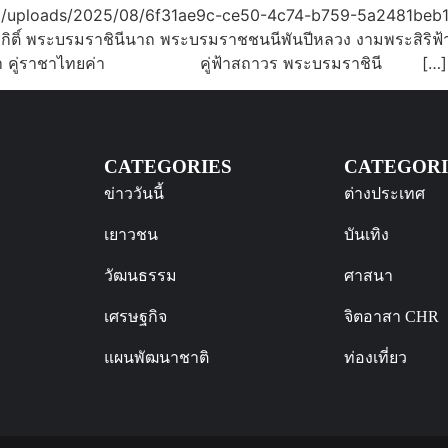
t/uploads/2025/08/6f31ae9c-ce50-4c74-b759-5a2481beb17
าสิริกิติ์ พระบรมราชินีนาถ พระบรมราชชนนีพันปีหลวง 
ล้า คู่ราชาไทยค่า คู่ฟ้าสถาวร พระบรมราชินี […]
CATEGORIES
CATEGORI
ข่าววันนี้
ต่างประเทศ
เยาวชน
บันเทิง
วัฒนธรรม
ศาสนา
เศรษฐกิจ
จิตอาสา CHR
แผนพัฒนาชาติ
ท่องเที่ยว