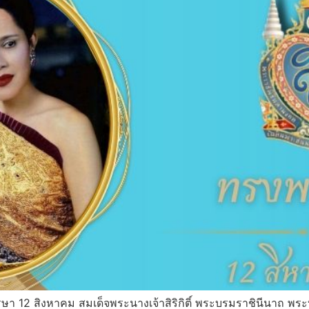
า 12 สิงหาคม สมเด็จพระนางเจ้าสิริกิติ์ พระบรมราชินีนาถ พ