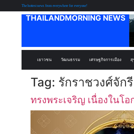
The hottest news from everywhere for everyone!
THAILANDMORNING NEWS
เยาวชน
วัฒนธรรม
เศรษฐกิจการเมือง
ส
Tag:
รักราชวงศ์จักรี
ทรงพระเจริญ เนื่องในโ