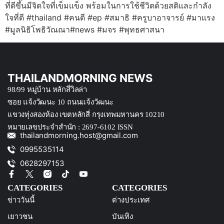
ที่ดีขึ้นมีจิตใจที่เข็มเเข็ง พร้อมในการใช้ชีวิตด้วยสติและกำลัง
ใจที่ดี #thailand #คนดี #ep #สมาธิ #ครูบาอาจารย์ #มาแรง
#มูลนิธิโพธิวัณณา#news #มจร #พุทธศาสนา
THAILANDMORNING NEWS
98/99 หมู่บ้าน หลักสึ่วิลล่า
ซอย แจ้งวัฒนะ 10 ถนนแจ้งวัฒนะ
แขวงทุ่งสองห้อง เขตหลักสี่ กรุงเทพมหานคร 10210
หมายเลขประจำสำนัก : 2697-6102 ISSN
thailandmorning.host@gmail.com
0995535114
0628297153
CATEGORIES
CATEGORIES
ข่าววันนี้
ต่างประเทศ
เยาวชน
บันเทิง