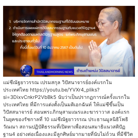
แม่ชีณัฐยาวรรณ เปรมสกุล วิปัสนาจารย์องค์แรกใน
ประเทศไทย https://youtu.be/YVXr4_pIiks?
si=3DixvCnkrP2VbBk5 นับว่าเป็นปรากฏการณ์ครั้งแรกใน
ประเทศไทย ที่มีการแต่งตั้งเป็นมติเอกฉันท์ ให้แม่ชีขึ้นเป็น
วิปัสสนาจารย์ สอนพระภิกษุสามเณรและฆาราวาส องค์เเรก
ในยุคของรัชกาลที่ 10 แม่ชีณัฐยาวรรณ ประธานมูลนิธิโพธิ
วัณณา สถานปฏิบัติธรรมที่เปิดทาเพื่อสอนสมาธิแนวสติปัฏ
ฐาน4 อย่างต่อเนื่องและมีลูกศิษย์มากมายที่นับไม่ถ้วน ที่มีชีวิต