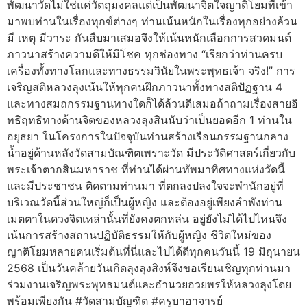
พัฒนาวัดไม่ใช่แค่วัตถุมงคลแต่เป็นพัฒนาจิตใจญาติโยมที่เข้า
มาพบท่านในเรื่องทุกข์ต่างๆ ท่านเน้นหนักในเรื่องทุกอย่างล้วน
มี เหตุ มีวาระ กันสืบมาเสมอจึงให้เน้นหนักเลือกการสวดมนต์
ภาวนาสร้างความดีให้มีโชค ทุกช่องทาง “เรียกว่าท่านครบ
เครื่องทั้งทางโลกและทางธรรมวินัยในพระพุทธเจ้า จริง!” การ
เจริญสติหลวงลุงเน้นให้ทุกคนฝึกภาวนาทั้งทางสติปัฏฐาน 4
และทางสมถกรรมฐานทางใดก็ได้ล้วนดีเสมอถ้าถามเรื่องสายอิ
ทธิฤทธิทางด้านจิตของหลวงลุงสินนับว่าเป็นยอดอีก 1 ท่านใน
อยุธยา ในโครงการในปัจจุบันท่านสร้างเรือนกรรมฐานกลาง
น้ำอยู่ด้านหลังวัดสามบัณฑิตเพราะวัด มีประวัติศาสตร์เกี่ยวกับ
พระเจ้าตากสินมหาราช ที่ท่านได้ผ่านทัพมาทิศทางแห่งวัดนี้
และมีประชาชน ติดตามท่านมา ที่ตกลงปลงใจจะพำนักอยู่ที่
บริเวณวัดนี้ส่วนใหญ่ก็เป็นผู้หญิง และต้องอยู่เพียงลำพังท่าน
เมตตาในดวงจิตเหล่านั้นที่ยังคงตกหล่น อยู่ยังไม่ได้ไปไหนจึง
เน้นการสร้างสถานปฏิบัติธรรมให้กับผู้หญิง ชีวิตใหม่ของ
ญาติโยมหลายคนเริ่มต้นที่นี่และไปได้ดีทุกคนวันนี้ 19 มิถุนายน
2568 เป็นวันคล้ายวันเกิดลุงลุงสิงห์จึงขอเรียนเชิญทุกท่านมา
ร่วมงานเจริญพระพุทธมนต์และอำนวยอวยพรให้หลวงลุงโดย
พร้อมเพียงกัน #วัดสามบัญฑิต #ครูบาอาจารย์