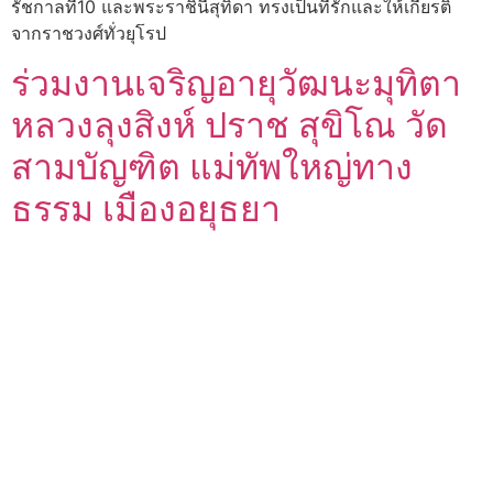
รัชกาลที่10 และพระราชินีสุทิดา ทรงเป็นที่รักและให้เกียรติ
จากราชวงศ์ทั่วยุโรป
ร่วมงานเจริญอายุวัฒนะมุทิตา
หลวงลุงสิงห์ ปราช สุขิโณ วัด
สามบัญฑิต แม่ทัพใหญ่ทาง
ธรรม เมืองอยุธยา