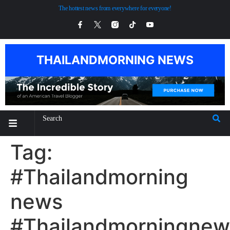
The hottest news from everywhere for everyone!
THAILANDMORNING NEWS
Tag:
#Thailandmorning
news
#Thailandmorningnew