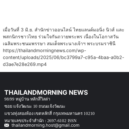
เมื่อวันที่ 3 มิ.ย. สำนักข่าวออนไลน์ ไทยแลนด์มอนิ่ง นิวส์ และ
พสกนิกรชาวไทย ร่วมใจกันถวายพระพร เนื่องในโอกาสวัน
เฉลิมพระชนมพรรษา สมเด็จพระนางเจ้าฯ พระบรมราชินี
https://thailandmorningnews.com/wp-
content/uploads/2025/06/bc3799a7-c95a-4baa-a0b2-
d3ae7e28e269.mp4
THAILANDMORNING NEWS
98/99 หมู่บ้าน หลักสึ่วิลล่า
ซอย แจ้งวัฒนะ 10 ถนนแจ้งวัฒนะ
แขวงทุ่งสองห้อง เขตหลักสี่ กรุงเทพมหานคร 10210
หมายเลขประจำสำนัก : 2697-6102 ISSN
thailandmorning.host@gmail.com