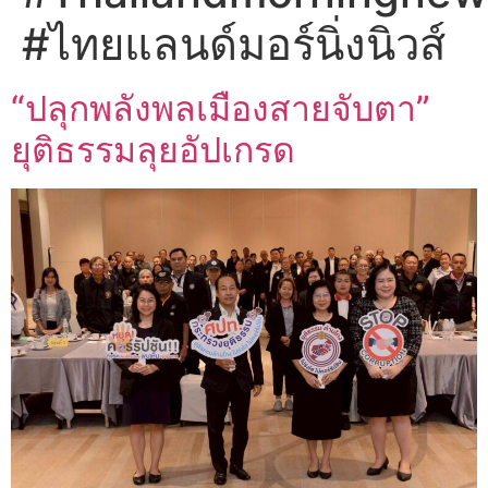
#ไทยแลนด์มอร์นิ่งนิวส์
“ปลุกพลังพลเมืองสายจับตา”
ยุติธรรมลุยอัปเกรด