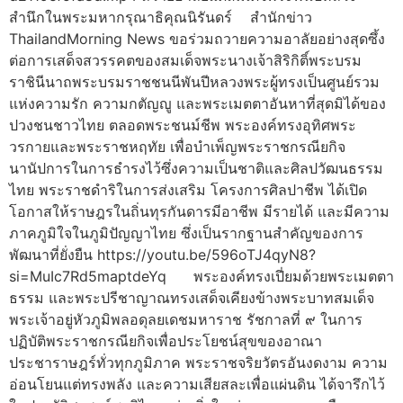
สำนึกในพระมหากรุณาธิคุณนิรันดร์ สำนักข่าว
ThailandMorning News ขอร่วมถวายความอาลัยอย่างสุดซึ้ง
ต่อการเสด็จสวรรคตของสมเด็จพระนางเจ้าสิริกิติ์พระบรม
ราชินีนาถพระบรมราชชนนีพันปีหลวงพระผู้ทรงเป็นศูนย์รวม
แห่งความรัก ความกตัญญู และพระเมตตาอันหาที่สุดมิได้ของ
ปวงชนชาวไทย ตลอดพระชนม์ชีพ พระองค์ทรงอุทิศพระ
วรกายและพระราชหฤทัย เพื่อบำเพ็ญพระราชกรณียกิจ
นานัปการในการธำรงไว้ซึ่งความเป็นชาติและศิลปวัฒนธรรม
ไทย พระราชดำริในการส่งเสริม โครงการศิลปาชีพ ได้เปิด
โอกาสให้ราษฎรในถิ่นทุรกันดารมีอาชีพ มีรายได้ และมีความ
ภาคภูมิใจในภูมิปัญญาไทย ซึ่งเป็นรากฐานสำคัญของการ
พัฒนาที่ยั่งยืน https://youtu.be/596oTJ4qyN8?
si=MuIc7Rd5maptdeYq พระองค์ทรงเปี่ยมด้วยพระเมตตา
ธรรม และพระปรีชาญาณทรงเสด็จเคียงข้างพระบาทสมเด็จ
พระเจ้าอยู่หัวภูมิพลอดุลยเดชมหาราช รัชกาลที่ ๙ ในการ
ปฏิบัติพระราชกรณียกิจเพื่อประโยชน์สุขของอาณา
ประชาราษฎร์ทั่วทุกภูมิภาค พระราชจริยวัตรอันงดงาม ความ
อ่อนโยนแต่ทรงพลัง และความเสียสละเพื่อแผ่นดิน ได้จารึกไว้