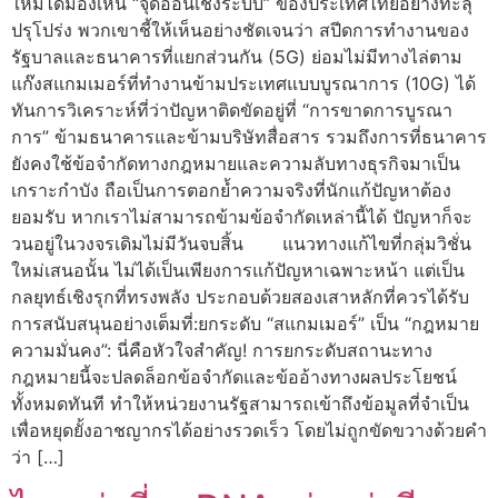
ใหม่ได้มองเห็น “จุดอ่อนเชิงระบบ” ของประเทศไทยอย่างทะลุ
ปรุโปร่ง พวกเขาชี้ให้เห็นอย่างชัดเจนว่า สปีดการทำงานของ
รัฐบาลและธนาคารที่แยกส่วนกัน (5G) ย่อมไม่มีทางไล่ตาม
แก๊งสแกมเมอร์ที่ทำงานข้ามประเทศแบบบูรณาการ (10G) ได้
ทันการวิเคราะห์ที่ว่าปัญหาติดขัดอยู่ที่ “การขาดการบูรณา
การ” ข้ามธนาคารและข้ามบริษัทสื่อสาร รวมถึงการที่ธนาคาร
ยังคงใช้ข้อจำกัดทางกฎหมายและความลับทางธุรกิจมาเป็น
เกราะกำบัง ถือเป็นการตอกย้ำความจริงที่นักแก้ปัญหาต้อง
ยอมรับ หากเราไม่สามารถข้ามข้อจำกัดเหล่านี้ได้ ปัญหาก็จะ
วนอยู่ในวงจรเดิมไม่มีวันจบสิ้น แนวทางแก้ไขที่กลุ่มวิชั่น
ใหม่เสนอนั้น ไม่ได้เป็นเพียงการแก้ปัญหาเฉพาะหน้า แต่เป็น
กลยุทธ์เชิงรุกที่ทรงพลัง ประกอบด้วยสองเสาหลักที่ควรได้รับ
การสนับสนุนอย่างเต็มที่:ยกระดับ “สแกมเมอร์” เป็น “กฎหมาย
ความมั่นคง”: นี่คือหัวใจสำคัญ! การยกระดับสถานะทาง
กฎหมายนี้จะปลดล็อกข้อจำกัดและข้ออ้างทางผลประโยชน์
ทั้งหมดทันที ทำให้หน่วยงานรัฐสามารถเข้าถึงข้อมูลที่จำเป็น
เพื่อหยุดยั้งอาชญากรได้อย่างรวดเร็ว โดยไม่ถูกขัดขวางด้วยคำ
ว่า […]