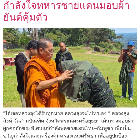
กำลังใจทหารชายแดนมอบผ้า
ยันต์คุ้มตัว
“ได้เจอหลวงลุงได้รับทุกนาย หลวงลุงจะไปหาเอง “ หลวงลุง
สิงห์ วัดสามบัณฑิต จังหวัดพระนครศรีอยุธยา เดินทางมอบผ้า
ผูกคออักขระพิเศษแก่กำลังพลชายแดนไทย–กัมพูชา เพื่อเป็น
ขวัญกำลังใจและเครื่องคุ้มครองแห่งศรัทธา เพื่ออยู่ปกป้อง