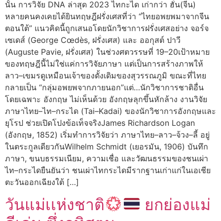
นั้น การวิจัย DNA ล่าสุด 2023 ไทกะได เก่ากว่า ฮั่น(จีน)
หลายคนคงเคยได้ยินทฤษฎีฝรั่งเศสที่ว่า “ไทยอพยพมาจากจีน
ตอนใต้” แนวคิดนี้ถูกเสนอโดยนักวิชาการฝรั่งเศสอย่าง จอร์จ
เซเดส์ (George Cœdès, ฝรั่งเศส) และ ออกุสต์ ปาวี
(Auguste Pavie, ฝรั่งเศส) ในช่วงศตวรรษที่ 19–20เป้าหมาย
ของทฤษฎีนี้ไม่ใช่แค่การวิจัยภาษา แต่เป็นการสร้างภาพให้
ลาว–เขมรดูเหมือนเจ้าของดั้งเดิมของสุวรรณภูมิ ขณะที่ไทย
กลายเป็น “กลุ่มอพยพจากภายนอก”แต่…นักวิชาการชาติอื่น
โดยเฉพาะ อังกฤษ ไม่เห็นด้วย อังกฤษลุกขึ้นหักล้าง งานวิจัย
ภาษาไทย–ไท–กระได (Tai–Kadai) ของนักวิชาการอังกฤษและ
ยุโรป ช่วยเปิดโปงข้อเท็จจริงJames Richardson Logan
(อังกฤษ, 1852) เริ่มทำการวิจัยว่า ภาษาไทย–ลาว–จ้วง–ลี้ อยู่
ในตระกูลเดียวกันWilhelm Schmidt (เยอรมัน, 1906) บันทึก
ภาษา, ขนบธรรมเนียม, ความเชื่อ และวัฒนธรรมของชนเผ่า
ไท–กระไดยืนยันว่า ชนเผ่าไทกระไดมีรากฐานเก่าแก่ในเอเชีย
ตะวันออกเฉียงใต้ […]
วันแม่เเห่งชาติ
ยกย่องแม่