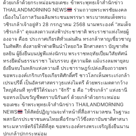
ด้วยเกล้าด้วยกระหม่อมขอเดชะ ข้าพระพุทธเจ้าสำนักข่าว
THAILANDMORNING NEWS
ร่วมถวายพระพรชัยมงคล
เนื่องในโอกาสวันเฉลิมพระชนมพรรษา พระบาทสมเด็จพระ
วชิรเกล้าเจ้าอยู่หัว 28 กรกฎาคม 2568 นามพระองค์ “สมเด็จ
วชิรเกล้า” ดุจแสงดาวแห่งฟ้าประชาชาติ พระราชาแห่งไทยผู้
องอาจ คือธ ประกาศเกียรติทั่วแผ่นดิน ทรงกล้าหาญเชี่ยวชาญ
ในทัพศึก ดั่งสายฟ้าฟาดฟืนนำไทยถวิล ฝึกศาสตรา บัญชาทัพ
ยลยิน ผู้ยิ่งยืนบนปฐพีแห่งนักรบ พระราชหฤทัยเปี่ยมวิสัยทัศน์
ทรงยึดมั่นธรรมราชา ไม่บรรจบ สู่ความผิด แม้แรงลมพายุลบ
ยังยืนจบในหลักแห่งความดี ประชาราษฎร์เปล่งเสียงถวายพร
ขอพระองค์เกริกเกรียงเกียรติศักดิ์ศรี ชาวโลกเห็นพระเก่งกล้า
เปรมปรีดิ์ เป็นอัครศาสตราวุธแห่งไมตรี ด้วยพระเมตตากว้าง
ใหญ่ดังนที ทุกชีวีใต้ร่มเงา “จักรี” ธ คือ “วชิรเกล้า” แห่งธานี
ขอทรงเป็นขวัญชีพตราบนิรันดร์ ด้วยเกล้าด้วยกระหม่อม
ขอเดชะ ข้าพระพุทธเจ้าสำนักข่าว THAILANDMORNING
NEWS
ให้สัตย์ปฏิญาณจะทำหน้าที่สื่อสารมวลชน ในฐานะ
พสกนิกรประชาชนคนไทยเพื่อรักษาไว้ซึ่งสถาบันชาติศาสนา
พระมหากษัตริย์ให้ดีที่สุด ขอพระองค์ทรงพระเจริญยิ่งยืนนาน
ปกเกล้าปกกระหม่อม