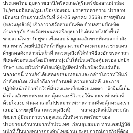
ประเทศไทย อุบลราชธานี/ศรีสะเกษ/สุรินทร์ช่องอานม้าล่อง
ไป/ผามออีแดง/ภูมะเขือ/ช่องจอม ปราสาทตาควาย ปราสาท
เมืองธม บ้านจานเมื่อวันที่ 24-25 ตุลาคม 2568ปราชสุขิโณ
(หลวงลุงสิงห์) เจ้าอาวาสวัดสามบัณฑิต ตำบลสามบัณฑิต
อำเภออุทัย จังหวัดพระนครศรีอยุธยาได้เดินทางไปยังพื้นที่
ชายแดนไทย–กัมพูชา เพื่อมอบ ผ้าผูกคออักขระพิเศษแก่กำลัง
พล ทหารไทยที่ปฏิบัติหน้าที่ดูแลความมั่นคงตามแนวชายแดน
ผ้าผูกคอดังกล่าวเป็นผ้าที่ หลวงลุงสิงห์ได้ทำพิธีลงอักขระคาถา
พิเศษด้วยตนเองโดยมีเจตนามุ่งมั่นให้เป็นเครื่องคุ้มครอง ปกปัก
รักษา และเสริมกำลังใจแก่ผู้ปฏิบัติหน้าที่ปกป้องผืนแผ่นดิน
นอกจากนี้ ท่านยังได้แสดงธรรมเทศนาและกล่าวโอวาทให้แก่
กำลังพลโดยเน้นย้ำถึงการดำรงสติ ความสามัคคี และการ
ปฏิบัติหน้าที่ด้วยจิตใจที่มั่นคงและเปี่ยมด้วยเมตตา “ผ้าผืนนี้เป็น
ผ้าที่ลงอักขระพระคาถาคุ้มครองชีวิตขอให้พวกเราทำหน้าที่
ด้วยใจสงบ มั่นคง และไม่ประมาทเพราะความดีจะคุ้มครองเรา
เสมอ”ปราชสุขิโณ (หลวงลุงสิงห์) หลวงลุงสิงห์เป็นพระนัก
พัฒนา ผู้มีเมตตาธรรมสูงและเป็นที่เคารพศรัทธาของ
ประชาชนจำนวนมากทั่วประเทศ ก่อนอุปสมบท ท่านเคยปฏิบัติ
หน้าที่เป็นนายทหารกองทัพไทยผ่านประสบการณ์ภารกิจที่ต้อง