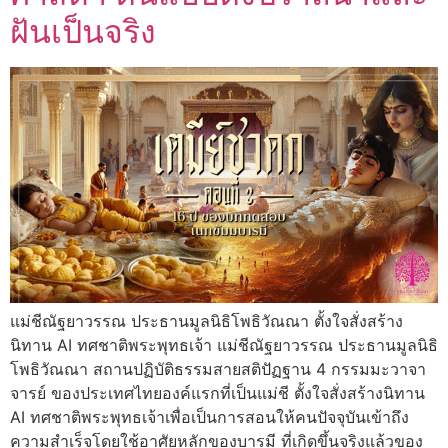
ฝันเป็นจริง
แม่ชีณัฐยาวรรณ ประธานมูลนิธิโพธิวัณณา ตั้งใจสั่งสร้าง
นิทาน AI ทศชาติพระพุทธเจ้า แม่ชีณัฐยาวรรณ ประธานมูลนิธิ
โพธิวัณณา สถานปฏิบัติธรรมสายสติปัฏฐาน 4 กรรมมะวาจา
จารย์ ของประเทศไทยองค์แรกที่เป็นแม่ชี ตั้งใจสั่งสร้างนิทาน
AI ทศชาติพระพุทธเจ้าเพื่อเป็นการสอนให้คนปัจจุบันเข้าถึง
ความสำเร็จโดยใช้อาศัยหลักของบารมี ที่เกิดขึ้นจริงแล้วของ