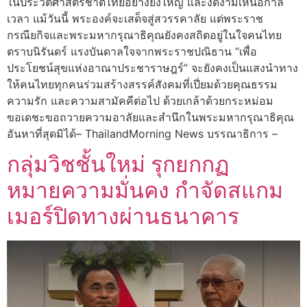
ในประวัติศาสตร์ชาติไทยอย่างยิ่งใหญ่ และงดงามเหนือกาล
เวลา แม้วันนี้ พระองค์จะเสด็จสู่สวรรคาลัย แต่พระราช
กรณียกิจและพระมหากรุณาธิคุณยังคงสถิตอยู่ในใจคนไทย
ตราบนิรันดร์ แรงบันดาลใจจากพระราชปณิธาน “เพื่อ
ประโยชน์สุขแห่งอาณาประชาราษฎร์” จะยังคงเป็นแสงนำทาง
ให้คนไทยทุกคนร่วมสร้างสรรค์สังคมที่เปี่ยมด้วยคุณธรรม
ความรัก และความสามัคคีต่อไป ด้วยเกล้าด้วยกระหม่อม
ขอเดชะขอถวายความอาลัยและสำนึกในพระมหากรุณาธิคุณ
อันหาที่สุดมิได้– ThailandMorning News บรรณาธิการ –
กลุ่มวิชชั้นใหม่ รุกยกกฏ
หมายความมั่นคง กำจัดสแกม
เมอร์ปิดทางผ่านธนาคาร