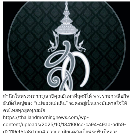
สำนึกในพระมหากรุณาธิคุณอันหาที่สุดมิได้ พระราชกรณียกิจ
อันยิ่งใหญ่ของ “แม่ของแผ่นดิน” จะคงอยู่เป็นแรงบันดาลใจให้
คนไทยทุกยุคทุกสมัย
https://thailandmorningnews.com/wp-
content/uploads/2025/10/134100ce-ca94-49ab-adb9-
d2119ef5fa8d.mp4 ถวายอาลัยแด่สมเด็จพระพันปีหลวง