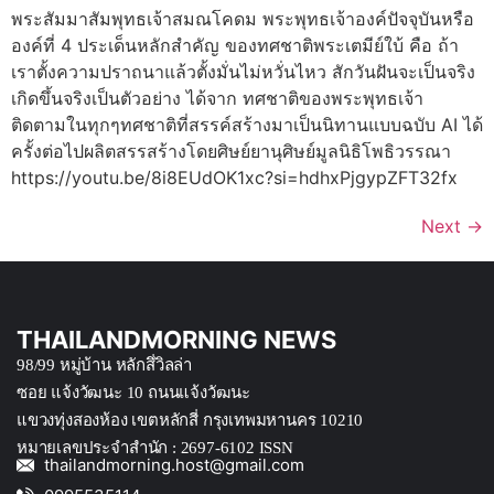
พระสัมมาสัมพุทธเจ้าสมณโคดม พระพุทธเจ้าองค์ปัจจุบันหรือ
องค์ที่ 4 ประเด็นหลักสำคัญ ของทศชาติพระเตมีย์ใบ้ คือ ถ้า
เราตั้งความปราถนาแล้วตั้งมั่นไม่หวั่นไหว สักวันฝันจะเป็นจริง
เกิดขึ้นจริงเป็นตัวอย่าง ได้จาก ทศชาติของพระพุทธเจ้า
ติดตามในทุกๆทศชาติที่สรรค์สร้างมาเป็นนิทานแบบฉบับ AI ได้
ครั้งต่อไปผลิตสรรสร้างโดยศิษย์ยานุศิษย์มูลนิธิโพธิวรรณา
https://youtu.be/8i8EUdOK1xc?si=hdhxPjgypZFT32fx
Next
→
THAILANDMORNING NEWS
98/99 หมู่บ้าน หลักสึ่วิลล่า
ซอย แจ้งวัฒนะ 10 ถนนแจ้งวัฒนะ
แขวงทุ่งสองห้อง เขตหลักสี่ กรุงเทพมหานคร 10210
หมายเลขประจำสำนัก : 2697-6102 ISSN
thailandmorning.host@gmail.com