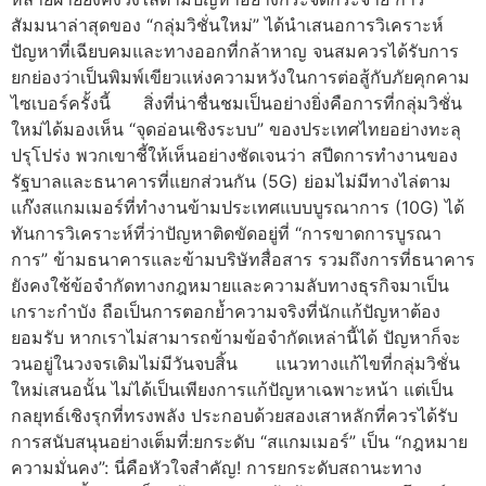
สัมมนาล่าสุดของ “กลุ่มวิชั่นใหม่” ได้นำเสนอการวิเคราะห์
ปัญหาที่เฉียบคมและทางออกที่กล้าหาญ จนสมควรได้รับการ
ยกย่องว่าเป็นพิมพ์เขียวแห่งความหวังในการต่อสู้กับภัยคุกคาม
ไซเบอร์ครั้งนี้ สิ่งที่น่าชื่นชมเป็นอย่างยิ่งคือการที่กลุ่มวิชั่น
ใหม่ได้มองเห็น “จุดอ่อนเชิงระบบ” ของประเทศไทยอย่างทะลุ
ปรุโปร่ง พวกเขาชี้ให้เห็นอย่างชัดเจนว่า สปีดการทำงานของ
รัฐบาลและธนาคารที่แยกส่วนกัน (5G) ย่อมไม่มีทางไล่ตาม
แก๊งสแกมเมอร์ที่ทำงานข้ามประเทศแบบบูรณาการ (10G) ได้
ทันการวิเคราะห์ที่ว่าปัญหาติดขัดอยู่ที่ “การขาดการบูรณา
การ” ข้ามธนาคารและข้ามบริษัทสื่อสาร รวมถึงการที่ธนาคาร
ยังคงใช้ข้อจำกัดทางกฎหมายและความลับทางธุรกิจมาเป็น
เกราะกำบัง ถือเป็นการตอกย้ำความจริงที่นักแก้ปัญหาต้อง
ยอมรับ หากเราไม่สามารถข้ามข้อจำกัดเหล่านี้ได้ ปัญหาก็จะ
วนอยู่ในวงจรเดิมไม่มีวันจบสิ้น แนวทางแก้ไขที่กลุ่มวิชั่น
ใหม่เสนอนั้น ไม่ได้เป็นเพียงการแก้ปัญหาเฉพาะหน้า แต่เป็น
กลยุทธ์เชิงรุกที่ทรงพลัง ประกอบด้วยสองเสาหลักที่ควรได้รับ
การสนับสนุนอย่างเต็มที่:ยกระดับ “สแกมเมอร์” เป็น “กฎหมาย
ความมั่นคง”: นี่คือหัวใจสำคัญ! การยกระดับสถานะทาง