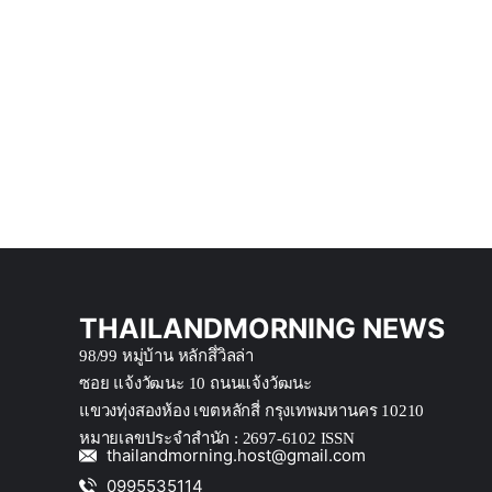
THAILANDMORNING NEWS
98/99 หมู่บ้าน หลักสึ่วิลล่า
ซอย แจ้งวัฒนะ 10 ถนนแจ้งวัฒนะ
แขวงทุ่งสองห้อง เขตหลักสี่ กรุงเทพมหานคร 10210
หมายเลขประจำสำนัก : 2697-6102 ISSN
thailandmorning.host@gmail.com
0995535114