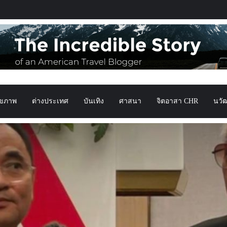
ุขภาพ
ต่างประเทศ
บันเทิง
ศาสนา
จิตอาสา CHR
นวั