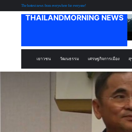
The hottest news from everywhere for everyone!
THAILANDMORNING NEWS
เยาวชน
วัฒนธรรม
เศรษฐกิจการเมือง
ส