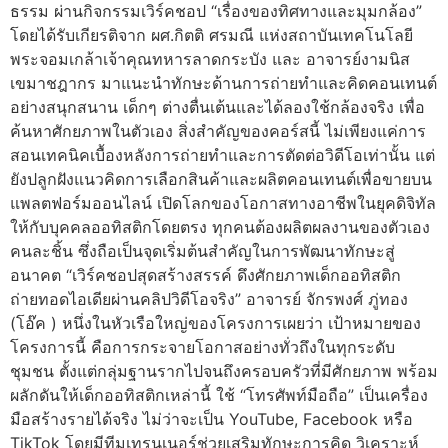
ธรรม ผ่านกิจกรรมเวิร์คชอป “เรื่องของทิศทางและมุมกล้อง”
โดยได้รับเกียรติจาก ผศ.กิตติ ศรมณี แห่งสถาบันเทคโนโลยี
พระจอมเกล้าเจ้าคุณทหารลาดกระบัง และ อาจารย์งามนิส
เขมาชฎากร มาแนะนำทักษะด้านการถ่ายทำและคิดคอนเทนต์
อย่างสนุกสนาน เด็กๆ ต่างตื่นเต้นและได้ลองใช้กล้องจริง เพื่อ
ค้นหาศักยภาพในตัวเอง สิ่งสำคัญของคอร์สนี้ ไม่เพียงแค่การ
สอนเทคนิคเบื้องหลังการถ่ายทำและการตัดต่อวิดีโอเท่านั้น แต่
ยังปลูกฝังแนวคิดการเลือกสินค้าและผลิตคอนเทนต์เพื่อขายบน
แพลตฟอร์มออนไลน์ เปิดโลกของโอกาสทางอาชีพในยุคดิจิทัล
ให้กับบุคคลออทิสติกโดยตรง ทุกคนต้องผลิตผลงานของตัวเอง
คนละชิ้น ซึ่งถือเป็นจุดเริ่มต้นสำคัญในการพัฒนาทักษะสู่
อนาคต “เวิร์คชอปสุดสร้างสรรค์ ดึงศักยภาพเด็กออทิสติก
ถ่ายทอดไอเดียผ่านคลิปวิดีโอจริง” อาจารย์ จักรพงศ์ ภู่ทอง
(โอ๊ค ) หนึ่งในหัวเรือใหญ่ของโครงการเผยว่า เป้าหมายของ
โครงการนี้ คือการกระจายโอกาสอย่างทั่วถึงในทุกระดับ
ชุมชน ตั้งแต่กลุ่มฐานรากไปจนถึงครอบครัวที่มีศักยภาพ พร้อม
ผลักดันให้เด็กออทิสติกเหล่านี้ ใช้ “โทรศัพท์มือถือ” เป็นเครื่อง
มือสร้างรายได้จริง ไม่ว่าจะเป็น YouTube, Facebook หรือ
TikTok โดยมีทีมเทรนเนอร์ช่วยเสริมทักษะการคิด วิเคราะห์