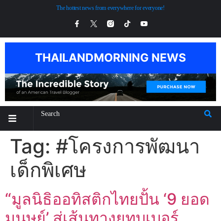
The hottest news from everywhere for everyone!
THAILANDMORNING NEWS
Tag:
#โครงการพัฒนา
เด็กพิเศษ
“มูลนิธิออทิสติกไทยปั้น ‘9 ยอด
มนุษย์’ สู่เส้นทางยูทูบเบอร์