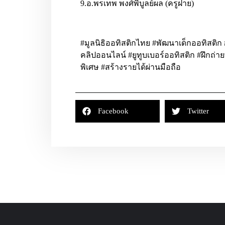
9.อ.พรเทพ พงศ์พิบูลย์ผล (ครูฝาย)
#มูลนิธิออทิสติกไทย #พัฒนาเด็กออทิสติ
คลิปออนไลน์ #ยูทูบเบอร์ออทิสติก #ฝึกถ่
พิเศษ #สร้างรายได้ผ่านมือถือ
Facebook
Twitter