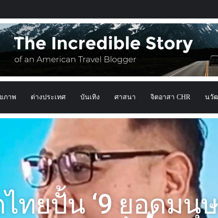
ุขภาพ
ต่างประเทศ
บันเทิง
ศาสนา
จิตอาสา CHR
นวั
กไทยปั้น ‘9 ยอดมนุษย์