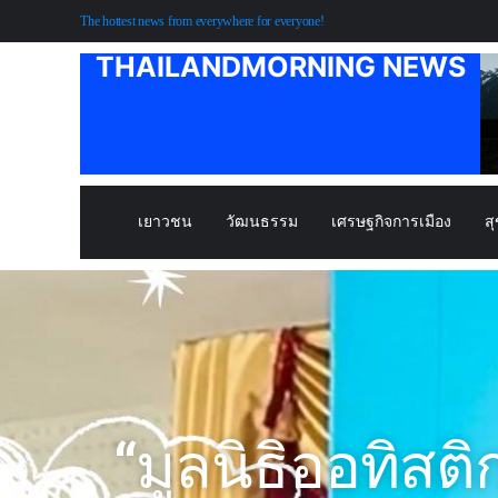
The hottest news from everywhere for everyone!
THAILANDMORNING NEWS
เยาวชน
วัฒนธรรม
เศรษฐกิจการเมือง
ส
“มูลนิธิออทิสติ