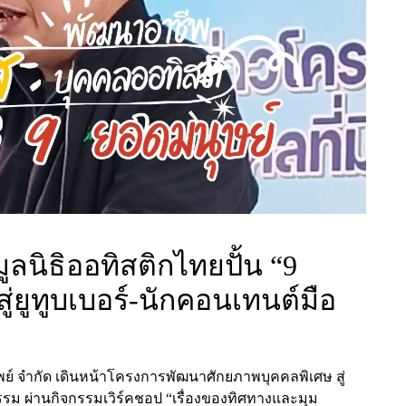
ูลนิธิออทิสติกไทยปั้น “9
ู่ยูทูบเบอร์-นักคอนเทนต์มือ
พย์ จำกัด
เดินหน้าโครงการพัฒนาศักยภาพบุคคลพิเศษ สู่
รรม ผ่านกิจกรรมเวิร์คชอป “เรื่องของทิศทางและมุม