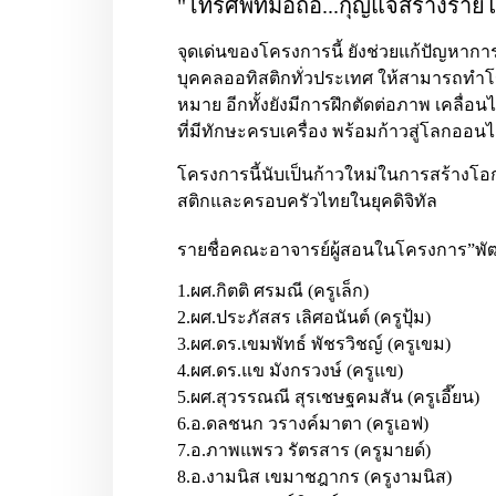
"โทรศัพท์มือถือ...กุญแจสร้างราย
จุดเด่นของโครงการนี้ ยังช่วยแก้ปัญหา
บุคคลออทิสติกทั่วประเทศ ให้สามารถทำ
หมาย อีกทั้งยังมีการฝึกตัดต่อภาพ เคลื่อ
ที่มีทักษะครบเครื่อง พร้อมก้าวสู่โลกออนไ
โครงการนี้นับเป็นก้าวใหม่ในการสร้างโอ
สติกและครอบครัวไทยในยุคดิจิทัล
รายชื่อคณะอาจารย์ผู้สอนในโครงการ”พัฒ
1.ผศ.กิตติ ศรมณี (ครูเล็ก)
2.ผศ.ประภัสสร เลิศอนันต์ (ครูปุ้ม)
3.ผศ.ดร.เขมพัทธ์ พัชรวิชญ์ (ครูเขม)
4.ผศ.ดร.แข มังกรวงษ์ (ครูแข)
5.ผศ.สุวรรณณี สุรเชษฐคมสัน (ครูเอี๊ยน)
6.อ.ดลชนก วรางค์มาตา (ครูเอฟ)
7.อ.ภาพแพรว รัตรสาร (ครูมายด์)
8.อ.งามนิส เขมาชฎากร (ครูงามนิส)