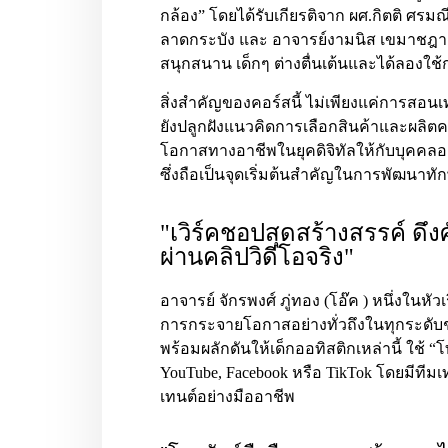
กล้อง” โดยได้รับเกียรติจาก
ผศ.กิตติ ศรมณ
ลาดกระบัง และ
อาจารย์งามนิส เขมาชฎ
สนุกสนาน เด็กๆ ต่างตื่นเต้นและได้ลองใช้
สิ่งสำคัญของคอร์สนี้ ไม่เพียงแค่การสอนเ
ยังปลูกฝังแนวคิดการเลือกสินค้าและผลิ
โอกาสทางอาชีพในยุคดิจิทัลให้กับบุคคล
ซึ่งถือเป็นจุดเริ่มต้นสำคัญในการพัฒนาทั
"เวิร์คชอปสุดสร้างสรรค์ ดึ
ผ่านคลิปวิดีโอจริง"
อาจารย์ จักรพงศ์ ภู่ทอง (โอ๊ค
) หนึ่งในหั
การกระจายโอกาสอย่างทั่วถึงในทุกระดับช
พร้อมผลักดันให้เด็กออทิสติกเหล่านี้ ใช้ “โ
YouTube, Facebook หรือ TikTok โดยมีทีม
เทนต์อย่างมืออาชีพ