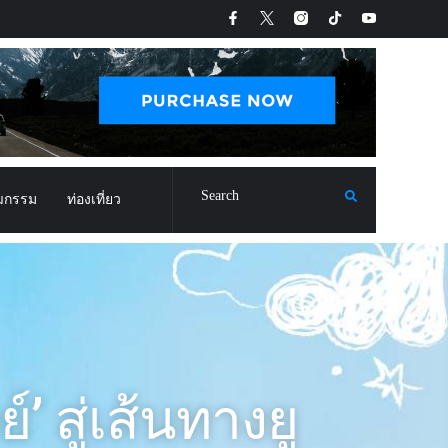
ฒกรรม
ท่องเที่ยว
’ สู่เส้นทางยู