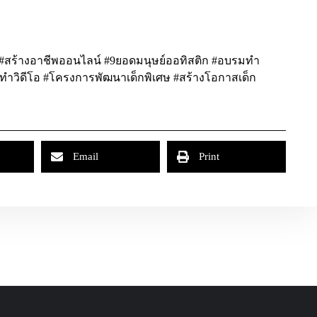
ก #สร้างอาชีพออนไลน์ #9ยอดมนุษย์ออทิสติก #อบรมทำ
ายทำวิดีโอ #โครงการพัฒนาเด็กพิเศษ #สร้างโอกาสเด็ก
Email
Print