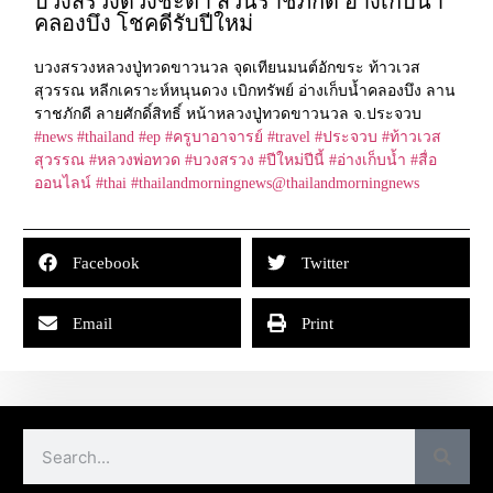
บวงสรวงดวงชะตา สวนราชภักดี อ่างเก็บน้ำ
คลองบึง โชคดีรับปีใหม่
บวงสรวงหลวงปู่ทวดขาวนวล จุดเทียนมนต์อักขระ ท้าวเวส
สุวรรณ หลีกเคราะห์หนุนดวง เบิกทรัพย์ อ่างเก็บน้ำคลองบึง ลาน
ราชภักดี ลายศักดิ์สิทธิ์ หน้าหลวงปู่ทวดขาวนวล จ.ประจวบ
#news
#thailand
#ep
#ครูบาอาจารย์
#travel
#ประจวบ
#ท้าวเวส
สุวรรณ
#หลวงพ่อทวด
#บวงสรวง
#ปีใหม่ปีนี้
#อ่างเก็บน้ำ
#สื่อ
ออนไลน์
#thai
#thailandmorningnews
‪@thailandmorningnews‬
Facebook
Twitter
Email
Print