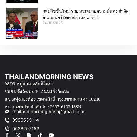
กลุ่มวิชชั้นใหม่ รุกยกกฏหมายความมั่นคง กำจัด
สแกมเมอร์ปิดทางผ่านธนาคาร
24/10/2025
THAILANDMORNING NEWS
98/99 หมู่บ้าน หลักสึ่วิลล่า
ซอย แจ้งวัฒนะ 10 ถนนแจ้งวัฒนะ
แขวงทุ่งสองห้อง เขตหลักสี่ กรุงเทพมหานคร 10210
หมายเลขประจำสำนัก : 2697-6102 ISSN
thailandmorning.host@gmail.com
0995535114
0628297153