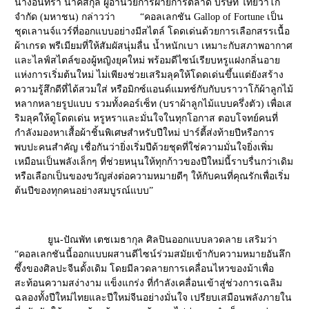
นางอินทิรา นาคสกุล
ผู้อำนวยการฝ่ายการตลาด บริษัท ไทยวาโก้
จำกัด (มหาชน) กล่าวว่า “คอลเลกชัน Gallop of Fortune เป็น
ชุดเลานจ์แวร์ที่ออกแบบอย่างมีสไตล์ โดดเด่นด้วยการเลือกสรรเนื้อ
ผ้าเกรด พรีเมียมที่ให้สัมผัสนุ่มลื่น น้ำหนักเบา เหมาะกับสภาพอากาศ
และไลฟ์สไตล์ของผู้หญิงยุคใหม่ พร้อมดีไซน์เรียบหรูแฝงกลิ่นอาย
แห่งการเริ่มต้นใหม่ ไม่เพียงช่วยเสริมลุคให้โดดเด่นขึ้นแต่ยังสร้าง
ความรู้สึกดีที่ได้สวมใส่ หรือมิกซ์แอนด์แมทช์กับกับบราวาโก้ผ้าลูกไม้
หลากหลายรูปแบบ รวมทั้งคอร์เซ็ท (บราผ้าลูกไม้แบบครึ่งตัว) เพื่อเส
ริมลุคให้ดูโดดเด่น หรูหราและมั่นใจในทุกโอกาส ตอบโจทย์คนที่
กำลังมองหาเสื้อผ้าชิ้นพิเศษสำหรับปีใหม่ ปาร์ตี้ส่งท้ายปีหรือการ
พบปะคนสำคัญ เชื่อกันว่ายิ่งเริ่มปีด้วยชุดที่ใช่ความมั่นใจยิ่งเพิ่ม
เหมือนเป็นพลังเล็กๆ ที่ช่วยหนุนให้ทุกก้าวของปีใหม่นี้ราบรื่นกว่าเดิม
หรือเลือกเป็นของขวัญส่งต่อความหมายดีๆ ให้กับคนที่คุณรักเพื่อเริ่ม
ต้นปีของทุกคนอย่างสมบูรณ์แบบ”
ยูน-ปัณพัท เตชเมธากุล
ศิลปินออกแบบลวดลาย เสริมว่า
“คอลเลกชันนี้ออกแบบผสานดีไซน์ร่วมสมัยเข้ากับความหมายอันลึก
ซึ้งของศิลปะจีนดั้งเดิม โดยมีลวดลายการเคลื่อนไหวของม้าเพื่อ
สะท้อนความสง่างาม แข็งแกร่ง ที่กำลังเคลื่อนเข้าสู่ช่วงการเฉลิม
ฉลองทั้งปีใหม่ไทยและปีใหม่จีนอย่างมั่นใจ เปรียบเสมือนพลังภายใน