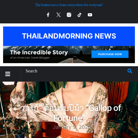
The hottest news from everywhere for everyone!
THAILANDMORNING NEWS
“วาโก้” ต้อนรับปีม้า “Gallop of
Fortune”
January 5, 2026