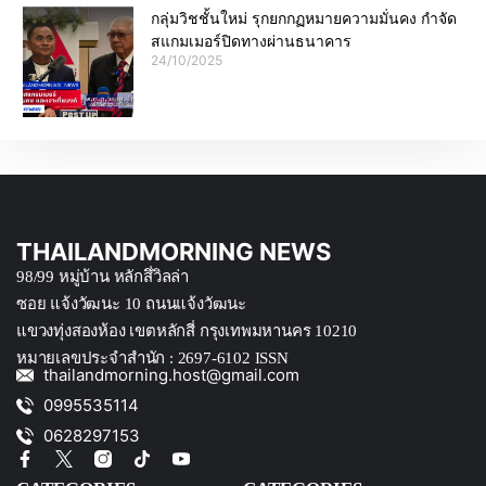
กลุ่มวิชชั้นใหม่ รุกยกกฏหมายความมั่นคง กำจัด
สแกมเมอร์ปิดทางผ่านธนาคาร
24/10/2025
THAILANDMORNING NEWS
98/99 หมู่บ้าน หลักสึ่วิลล่า
ซอย แจ้งวัฒนะ 10 ถนนแจ้งวัฒนะ
แขวงทุ่งสองห้อง เขตหลักสี่ กรุงเทพมหานคร 10210
หมายเลขประจำสำนัก : 2697-6102 ISSN
thailandmorning.host@gmail.com
0995535114
0628297153