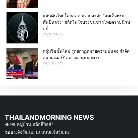
แผ่นดินไทยโศกสลด ถวายอาลัย “สมเด็จพระ
พันปีหลวง” สถิตในใจปวงชนชาวไทยตราบนิรัน
ดร์
25/10/2025
กลุ่มวิชชั้นใหม่ รุกยกกฏหมายความมั่นคง กำจัด
สแกมเมอร์ปิดทางผ่านธนาคาร
24/10/2025
THAILANDMORNING NEWS
98/99 หมู่บ้าน หลักสึ่วิลล่า
ซอย แจ้งวัฒนะ 10 ถนนแจ้งวัฒนะ