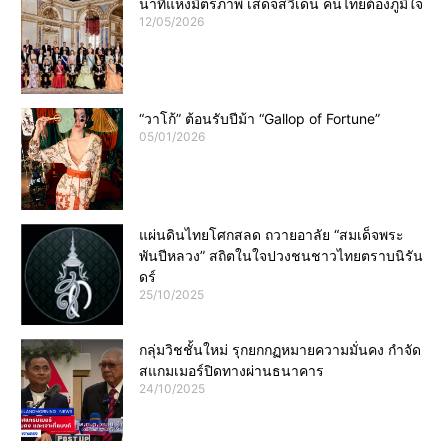
นาทีแห่งมิตรภาพ เสด็จสวีเดน คนไทยต้องภูมิใจ
12/05/2026
“วาโก้” ต้อนรับปีม้า “Gallop of Fortune”
05/01/2026
แผ่นดินไทยโศกสลด ถวายอาลัย “สมเด็จพระ
พันปีหลวง” สถิตในใจปวงชนชาวไทยตราบนิรัน
ดร์
25/10/2025
กลุ่มวิชชั้นใหม่ รุกยกกฏหมายความมั่นคง กำจัด
สแกมเมอร์ปิดทางผ่านธนาคาร
24/10/2025