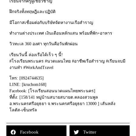
เรียนจากครูผู้เชี่ยวชาญ
ฝึกจริงทั้งทฤษฎีและปฏิบัติ
มีโอกาสเชื่อมต่อกับบริษัทจัดหางานเรือสำราญ
ทำงานต่างประเทศ เงินเดือนหลักแสน พร้อมที่พัก+อาหาร
วิวทะเล 360 องศา ทุกวันคือวันพักผ่อน
เรียนวันนี้ ล่องเรือได้เร็ว ๆ นี้!
#โรงเรียนพระนคร #นวดแผนไทย #อาชีพเรือสำราญ #เรียนจบมี
งานทำ #WorkAndTravel
โทร: [0924744635]
LINE: [kruchom168]
Facebook: [โรงเรียนสอนนวดแผนไทยพระนคร]
ที่ตั้ง: [158/141 หมู่บ้านสบายสบายต.คลองสวนพูล
อ.พระนครศรีอยุธยา จ.พระนครศรีอยุธยา 13000 ] เสันหลัง
โลตัส-เซ็นทรัล
Facebook
Twitter