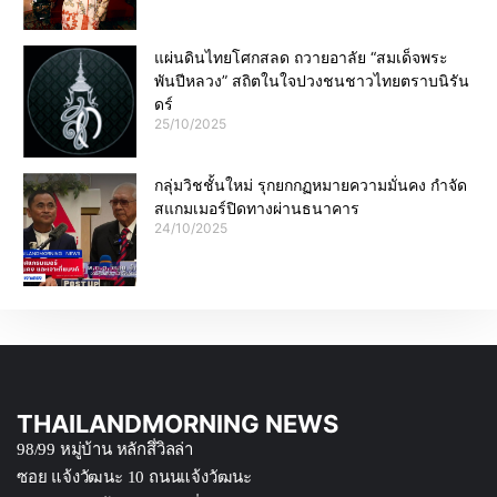
แผ่นดินไทยโศกสลด ถวายอาลัย “สมเด็จพระ
พันปีหลวง” สถิตในใจปวงชนชาวไทยตราบนิรัน
ดร์
25/10/2025
กลุ่มวิชชั้นใหม่ รุกยกกฏหมายความมั่นคง กำจัด
สแกมเมอร์ปิดทางผ่านธนาคาร
24/10/2025
THAILANDMORNING NEWS
98/99 หมู่บ้าน หลักสึ่วิลล่า
ซอย แจ้งวัฒนะ 10 ถนนแจ้งวัฒนะ