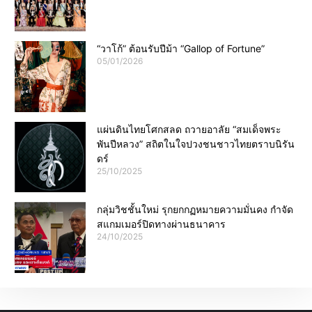
“วาโก้” ต้อนรับปีม้า “Gallop of Fortune”
05/01/2026
แผ่นดินไทยโศกสลด ถวายอาลัย “สมเด็จพระ
พันปีหลวง” สถิตในใจปวงชนชาวไทยตราบนิรัน
ดร์
25/10/2025
กลุ่มวิชชั้นใหม่ รุกยกกฏหมายความมั่นคง กำจัด
สแกมเมอร์ปิดทางผ่านธนาคาร
24/10/2025