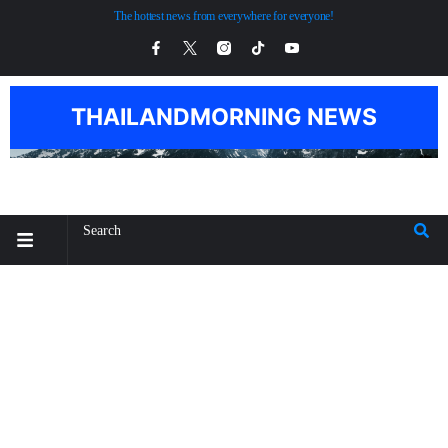
The hottest news from everywhere for everyone!
THAILANDMORNING NEWS