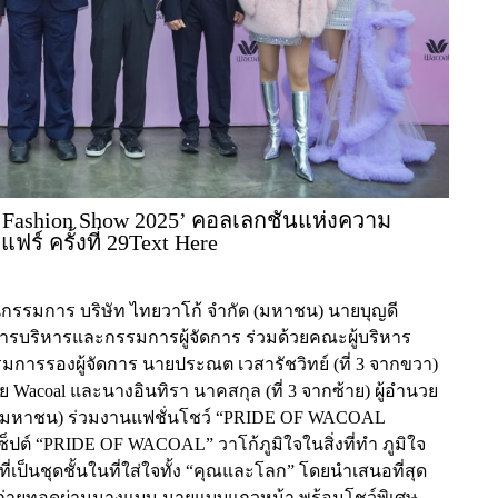
l Fashion Show 2025’ คอลเลกชันแห่งความ
ร์ ครั้งที่ 29Text Here
รรมการ บริษัท ไทยวาโก้ จำกัด (มหาชน) นายบุญดี
ารบริหารและกรรมการผู้จัดการ ร่วมด้วยคณะผู้บริหาร
รมการรองผู้จัดการ นายประณต เวสารัชวิทย์ (ที่ 3 จากขวา)
oal และนางอินทิรา นาคสกุล (ที่ 3 จากซ้าย) ผู้อำนวย
ด (มหาชน) ร่วมงานแฟชั่นโชว์ “PRIDE OF WACOAL
ปต์ “PRIDE OF WACOAL” วาโก้ภูมิใจในสิ่งที่ทำ ภูมิใจ
ป็นชุดชั้นในที่ใส่ใจทั้ง “คุณและโลก” โดยนำเสนอที่สุด
ถ่ายทอดผ่านนางแบบ-นายแบบแถวหน้า พร้อมโชว์พิเศษ