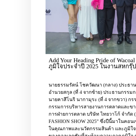
Add Your Heading Pride of Wacoa
ภูมิใจประจำปี 2025 ในงานสหกรุ๊ปแฟ
นายธรรมรัตน์ โชควัฒนา (กลาง) ประธานก
อำนวยสกุล (ที่ 4 จากซ้าย) ประธานกรรมก
นายคาสึโนริ นากามุระ (ที่ 4 จากขวา) กร
กรรมการบริหารสายงานการตลาดและขาย Wac
การฝ่ายการตลาด บริษัท ไทยวาโก้ จำกั
FASHION SHOW 2025” ซึ่งปีนี้มาในคอนเซ็
ในคุณภาพและนวัตกรรมสินค้า และภูมิใจที่เ
ของคอลเลกชันที่สะท้อนความภาคภูมิใจ 