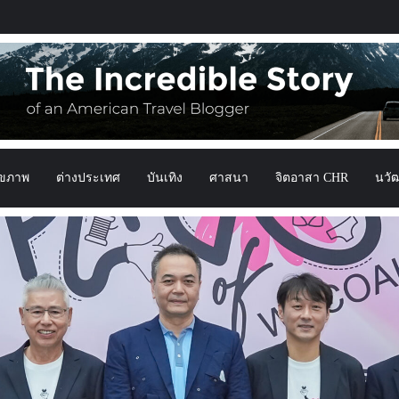
ุขภาพ
ต่างประเทศ
บันเทิง
ศาสนา
จิตอาสา CHR
นวั