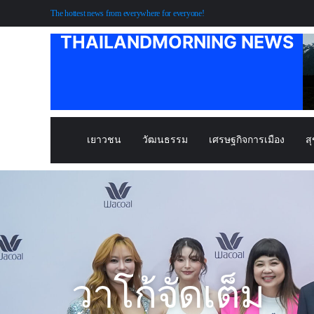
The hottest news from everywhere for everyone!
THAILANDMORNING NEWS
เยาวชน
วัฒนธรรม
เศรษฐกิจการเมือง
ส
วาโก้จัดเต็ม