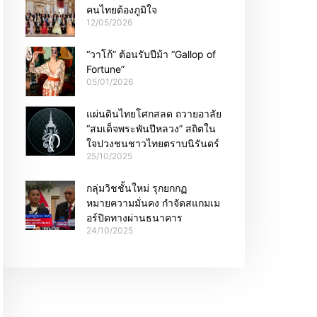
คนไทยต้องภูมิใจ
12/05/2026
“วาโก้” ต้อนรับปีม้า “Gallop of
Fortune”
05/01/2026
แผ่นดินไทยโศกสลด ถวายอาลัย
“สมเด็จพระพันปีหลวง” สถิตใน
ใจปวงชนชาวไทยตราบนิรันดร์
25/10/2025
กลุ่มวิชชั้นใหม่ รุกยกกฏ
หมายความมั่นคง กำจัดสแกมเม
อร์ปิดทางผ่านธนาคาร
24/10/2025