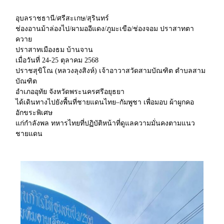
อุบลราชธานี/ศรีสะเกษ/สุรินทร์
ช่องอานม้าล่องไป/ผามออีแดง/ภูมะเขือ/ช่องจอม ปราสาทตา
ควาย
ปราสาทเมืองธม บ้านจาน
เมื่อวันที่ 24-25 ตุลาคม 2568
ปราชสุขิโณ (หลวงลุงสิงห์) เจ้าอาวาสวัดสามบัณฑิต ตำบลสาม
บัณฑิต
อำเภออุทัย จังหวัดพระนครศรีอยุธยา
ได้เดินทางไปยังพื้นที่ชายแดนไทย–กัมพูชา เพื่อมอบ ผ้าผูกคอ
อักขระพิเศษ
แก่กำลังพล ทหารไทยที่ปฏิบัติหน้าที่ดูแลความมั่นคงตามแนว
ชายแดน