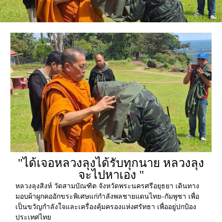
"ได้เจอหลวงลุงได้รับทุกนาย หลวงลุง
จะไปหาเอง "
หลวงลุงสิงห์ วัดสามบัณฑิต จังหวัดพระนครศรีอยุธยา เดินทาง
มอบผ้าผูกคออักขระพิเศษแก่กำลังพลชายแดนไทย–กัมพูชา เพื่อ
เป็นขวัญกำลังใจและเครื่องคุ้มครองแห่งศรัทธา เพื่ออยู่ปกป้อง
ประเทศไทย