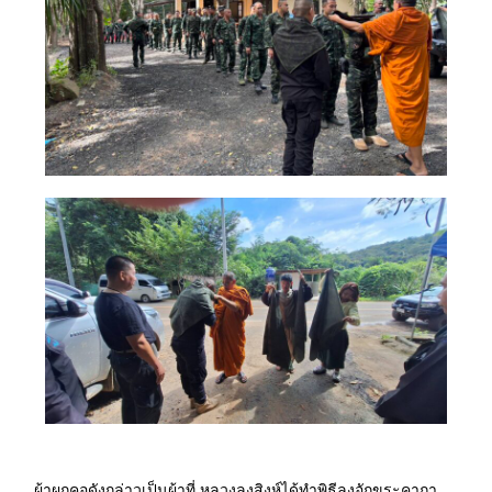
ผ้าผูกคอดังกล่าวเป็นผ้าที่ หลวงลุงสิงห์ได้ทำพิธีลงอักขระคาถา