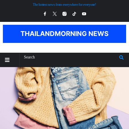
The hottest news from everywhere for everyone!
THAILANDMORNING NEWS