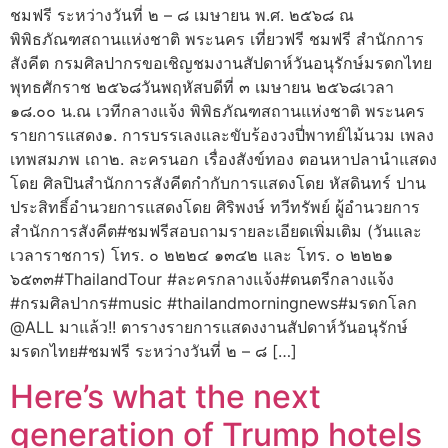
ชมฟรี ระหว่างวันที่ ๒ – ๘ เมษายน พ.ศ. ๒๕๖๘ ณ
พิพิธภัณฑสถานแห่งชาติ พระนคร เที่ยวฟรี ชมฟรี สำนักการ
สังคีต กรมศิลปากรขอเชิญชมงานสัปดาห์วันอนุรักษ์มรดกไทย
พุทธศักราช ๒๕๖๘วันพฤหัสบดีที่ ๓ เมษายน ๒๕๖๘เวลา
๑๘.๐๐ น.ณ เวทีกลางแจ้ง พิพิธภัณฑสถานแห่งชาติ พระนคร
รายการแสดง๑. การบรรเลงและขับร้องวงปี่พาทย์ไม้นวม เพลง
เทพสมภพ เถา๒. ละครนอก เรื่องสังข์ทอง ตอนหาปลานำแสดง
โดย ศิลปินสำนักการสังคีตกำกับการแสดงโดย หัสดินทร์ ปาน
ประสิทธิ์อำนวยการแสดงโดย ศิริพงษ์ ทวีทรัพย์ ผู้อำนวยการ
สำนักการสังคีต#ชมฟรีสอบถามรายละเอียดเพิ่มเติม (วันและ
เวลาราชการ) โทร. ๐ ๒๒๒๔ ๑๓๔๒ และ โทร. ๐ ๒๒๒๑
๖๕๓๓#ThailandTour #ละครกลางแจ้ง#ดนตรีกลางแจ้ง
#กรมศิลปากร#music #thailandmorningnews#มรดกโลก
@ALL มาแล้ว!! ตารางรายการแสดงงานสัปดาห์วันอนุรักษ์
มรดกไทย#ชมฟรี ระหว่างวันที่ ๒ – ๘ […]
Here’s what the next
generation of Trump hotels