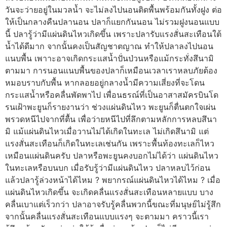
วันจะว่ายอยู่ในมวลน้ำ จะไม่ลงไปนอนติดพื้นพร้อมกันทั้งฝูง ต่อ
ให้เป็นกลางคืนปลานอน ปลาก็แยกกันนอน ไม่รวมฝูงนอนแบบ
นี้ ปลารู้ว่ามีแผ่นดินไหวเกิดขึ้น เพราะปลารับแรงสั่นสะเทือนใต้
น้ำได้ดีมาก จากนั้นคงเป็นสัญชาตญาณ ทำให้ปลาลงไปนอน
แนบพื้น เพาาะอาจเกิดกระแสน้ำปั่นป่วนหรือแม้กระทั่งสึนามิ
ตามมา การนอนแนบพื้นของปลาก็เหมือนเวลาเราหลบภัยต้อง
หมอบราบกับพื้น หากลอยอยู่กลางน้ำมีความเสี่ยงที่จะโดน
กระแสน้ำหรือคลื่นพัดพาไป เพื่อนธรณ์ที่เป็นอาสาสมัครบินโด
รนเฝ้าพะยูนก็รายงานว่า ช่วงแผ่นดินไหว พะยูนก็ตื่นตกใจเผ่น
พรวดหนีไปจากที่ตื้น เพื่อว่ายหนีไปที่ลึกตามหลักการหลบสึนา
มิ แม้แผ่นดินไหวเมื่อวานไม่ได้เกิดในทะเล ไม่เกิดสึนามิ แต่
แรงสั่นสะเทือนก็เกิดในทะเลเช่นกัน เพราะพื้นท้องทะเลก็ไหว
เหมือนแผ่นดินครับ ปลาหรือพะยูนคงบอกไม่ได้ว่า แผ่นดินไหว
ในทะเลหรือบนบก เมื่อรับรู้ว่ามีแผ่นดินไหว ปลาหลบไว้ก่อน
แล้วปลารู้ล่วงหน้าได้ไหม ? พยากรณ์แผ่นดินไหวได้ไหม ? เมื่อ
แผ่นดินไหวเกิดขึ้น จะเกิดคลื่นแรงสั่นสะเทือนหลายแบบ บาง
คลื่นเบาแต่เร็วกว่า ปลาอาจรับรู้คลื่นพวกนี้ขณะที่มนุษย์ไม่รู้สึก
จากนั้นคลื่นแรงสั่นสะเทือนแบบแรงๆ จะตามมา คราวนี้เรา