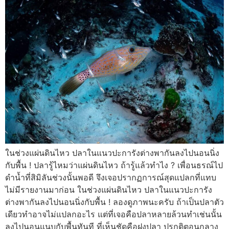
ในช่วงแผ่นดินไหว ปลาในแนวปะการังต่างพากันลงไปนอนนิ่ง
กับพื้น ! ปลารู้ไหมว่าแผ่นดินไหว ถ้ารู้แล้วทำไง ? เพื่อนธรณ์ไป
ดำน้ำที่สิมิลันช่วงนั้นพอดี จึงเจอปรากฏการณ์สุดแปลกที่แทบ
ไม่มีรายงานมาก่อน ในช่วงแผ่นดินไหว ปลาในแนวปะการัง
ต่างพากันลงไปนอนนิ่งกับพื้น ! ลองดูภาพนะครับ ถ้าเป็นปลาตัว
เดียวทำอาจไม่แปลกอะไร แต่ที่เจอคือปลาหลายล้วนทำเช่นนั้น
ลงไปนอนแนบกับพื้นทันที ที่เห็นชัดคือฝูงปลา ปรกติตอนกลาง