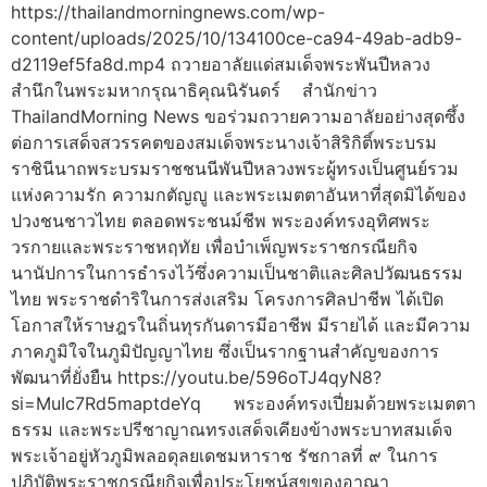
https://thailandmorningnews.com/wp-
content/uploads/2025/10/134100ce-ca94-49ab-adb9-
d2119ef5fa8d.mp4 ถวายอาลัยแด่สมเด็จพระพันปีหลวง
สำนึกในพระมหากรุณาธิคุณนิรันดร์ สำนักข่าว
ThailandMorning News ขอร่วมถวายความอาลัยอย่างสุดซึ้ง
ต่อการเสด็จสวรรคตของสมเด็จพระนางเจ้าสิริกิติ์พระบรม
ราชินีนาถพระบรมราชชนนีพันปีหลวงพระผู้ทรงเป็นศูนย์รวม
แห่งความรัก ความกตัญญู และพระเมตตาอันหาที่สุดมิได้ของ
ปวงชนชาวไทย ตลอดพระชนม์ชีพ พระองค์ทรงอุทิศพระ
วรกายและพระราชหฤทัย เพื่อบำเพ็ญพระราชกรณียกิจ
นานัปการในการธำรงไว้ซึ่งความเป็นชาติและศิลปวัฒนธรรม
ไทย พระราชดำริในการส่งเสริม โครงการศิลปาชีพ ได้เปิด
โอกาสให้ราษฎรในถิ่นทุรกันดารมีอาชีพ มีรายได้ และมีความ
ภาคภูมิใจในภูมิปัญญาไทย ซึ่งเป็นรากฐานสำคัญของการ
พัฒนาที่ยั่งยืน https://youtu.be/596oTJ4qyN8?
si=MuIc7Rd5maptdeYq พระองค์ทรงเปี่ยมด้วยพระเมตตา
ธรรม และพระปรีชาญาณทรงเสด็จเคียงข้างพระบาทสมเด็จ
พระเจ้าอยู่หัวภูมิพลอดุลยเดชมหาราช รัชกาลที่ ๙ ในการ
ปฏิบัติพระราชกรณียกิจเพื่อประโยชน์สุขของอาณา