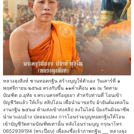
หลวงลุงสิงห์ ชวนทอดกฐิน สร้างบุญให้ตัวเอง วันเสาร์ที่ ๑
พฤศจิกายน ๒๕๖๘ ตรงกับขึ้น ๑๑ค่ำเดือน ๑๒ ณ วัดสาม
บัณฑิต อ.อุทัย จ.พระนครศรีอยุธยา สำหรับท่านที่ โอนเข้า
บัญชีวัดแล้ว ให้เก็บ สลิปโอน เพื่อนำมาขอรับ ผ้ายันต์มงคลใน
งานกฐิน ๒๕๖๘ ห้ามส่งเข้าส่งสลิป ลงในไลน์ ป้องกันมิจฉาชีพ
นำมาแอบอ้าง ปลอมแปลง การโอนร่วมบุญทอดกฐินให้โอน
เข้าบัญชีวัดสามบัณฑิตเท่านั้น หลังโอนร่วมบุญ กรุณาโทร
0652939194 (พระป๊อบ) เพื่อลงชื่อเจ้าภาพกฐิน ⎯⎯ หลวงลุง