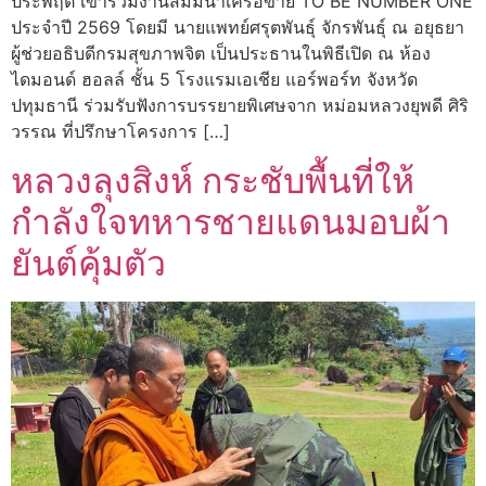
ประพฤติ เข้าร่วมงานสัมมนาเครือข่าย TO BE NUMBER ONE
ประจำปี 2569 โดยมี นายแพทย์ศรุตพันธุ์ จักรพันธุ์ ณ อยุธยา
ผู้ช่วยอธิบดีกรมสุขภาพจิต เป็นประธานในพิธีเปิด ณ ห้อง
ไดมอนด์ ฮอลล์ ชั้น 5 โรงแรมเอเชีย แอร์พอร์ท จังหวัด
ปทุมธานี ร่วมรับฟังการบรรยายพิเศษจาก หม่อมหลวงยุพดี ศิริ
วรรณ ที่ปรึกษาโครงการ […]
หลวงลุงสิงห์ กระชับพื้นที่ให้
กำลังใจทหารชายแดนมอบผ้า
ยันต์คุ้มตัว