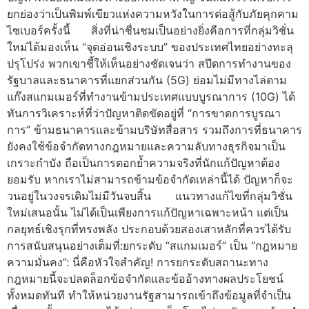
ยกย่องว่าเป็นพิมพ์เขียวแห่งความหวังในการต่อสู้กับภัยคุกคาม
ไซเบอร์ครั้งนี้ สิ่งที่น่าชื่นชมเป็นอย่างยิ่งคือการที่กลุ่มวิชั่น
ใหม่ได้มองเห็น “จุดอ่อนเชิงระบบ” ของประเทศไทยอย่างทะลุ
ปรุโปร่ง พวกเขาชี้ให้เห็นอย่างชัดเจนว่า สปีดการทำงานของ
รัฐบาลและธนาคารที่แยกส่วนกัน (5G) ย่อมไม่มีทางไล่ตาม
แก๊งสแกมเมอร์ที่ทำงานข้ามประเทศแบบบูรณาการ (10G) ได้
ทันการวิเคราะห์ที่ว่าปัญหาติดขัดอยู่ที่ “การขาดการบูรณา
การ” ข้ามธนาคารและข้ามบริษัทสื่อสาร รวมถึงการที่ธนาคาร
ยังคงใช้ข้อจำกัดทางกฎหมายและความลับทางธุรกิจมาเป็น
เกราะกำบัง ถือเป็นการตอกย้ำความจริงที่นักแก้ปัญหาต้อง
ยอมรับ หากเราไม่สามารถข้ามข้อจำกัดเหล่านี้ได้ ปัญหาก็จะ
วนอยู่ในวงจรเดิมไม่มีวันจบสิ้น แนวทางแก้ไขที่กลุ่มวิชั่น
ใหม่เสนอนั้น ไม่ได้เป็นเพียงการแก้ปัญหาเฉพาะหน้า แต่เป็น
กลยุทธ์เชิงรุกที่ทรงพลัง ประกอบด้วยสองเสาหลักที่ควรได้รับ
การสนับสนุนอย่างเต็มที่:ยกระดับ “สแกมเมอร์” เป็น “กฎหมาย
ความมั่นคง”: นี่คือหัวใจสำคัญ! การยกระดับสถานะทาง
กฎหมายนี้จะปลดล็อกข้อจำกัดและข้ออ้างทางผลประโยชน์
ทั้งหมดทันที ทำให้หน่วยงานรัฐสามารถเข้าถึงข้อมูลที่จำเป็น