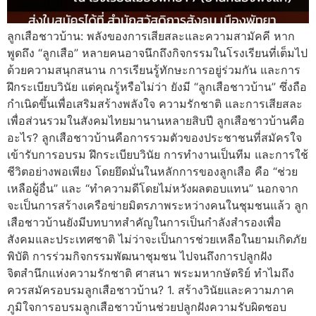
ลูกเสือชาวบ้าน: พลังของการเสียสละและความสามัคคี หาก
พูดถึง “ลูกเสือ” หลายคนอาจนึกถึงกิจกรรมในโรงเรียนที่เต็มไป
ด้วยความสนุกสนาน การเรียนรู้ทักษะการอยู่ร่วมกัน และการ
ฝึกระเบียบวินัย แต่คุณรู้หรือไม่ว่า ยังมี “ลูกเสือชาวบ้าน” ซึ่งถือ
กำเนิดขึ้นเพื่อเสริมสร้างพลังใจ ความรักชาติ และการเสียสละ
เพื่อส่วนรวมในสังคมไทยมานานหลายสิบปี ลูกเสือชาวบ้านคือ
อะไร? ลูกเสือชาวบ้านคือการรวมตัวของประชาชนที่สมัครใจ
เข้ารับการอบรม ฝึกระเบียบวินัย การทำงานเป็นทีม และการใช้
ชีวิตอย่างพอเพียง โดยยึดมั่นในหลักการของลูกเสือ คือ “ช่วย
เหลือผู้อื่น” และ “ทำความดีโดยไม่หวังผลตอบแทน” นอกจาก
จะเป็นการสร้างเครือข่ายมิตรภาพระหว่างคนในชุมชนแล้ว ลูก
เสือชาวบ้านยังมีบทบาทสำคัญในการเป็นกำลังสำรองเพื่อ
สังคมและประเทศชาติ ไม่ว่าจะเป็นการช่วยเหลือในยามเกิดภัย
พิบัติ การร่วมกิจกรรมพัฒนาชุมชน ไปจนถึงการปลูกฝัง
จิตสำนึกแห่งความรักชาติ ศาสนา พระมหากษัตริย์ ทำไมถึง
ควรสมัครอบรมลูกเสือชาวบ้าน? 1. สร้างวินัยและความภาค
ภูมิใจการอบรมลูกเสือชาวบ้านช่วยปลูกฝังความรับผิดชอบ