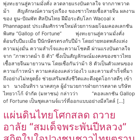
พุ่งทะยานสู่ความมั่งคั่ง ลวดลายแรงบันดาลใจ จากภาพวาด
ม้า สัญลักษณ์ความรุ่งเรือง ของชาวไทยเชื้อสายจีน ผลงาน
ของ ยูน-ปัณพัท ศิลปินไทย ฝีมือระดับโลก Wacoal x
Phannapast ประเดิมศักราชใหม่ด้วยการเผยโฉมคอลเลกชัน
พิเศษ “Gallop of Fortune” พุ่งทะยานสู่ความมั่งคั่ง
ต้อนรับปีมะเมีย ปีนักษัตรตรงกับปีม้า โดยถ่ายทอดพลังแห่ง
ความมุ่งมั่น ความสำเร็จและความโชคดี ผ่านแรงบันดาลใจ
จาก “ภาพวาดม้า 8 ตัว” ซึ่งเป็นสัญลักษณ์มงคลของชาวไทย
เชื้อสายจีนมายาวนาน โดยเชื่อกันว่าม้า 8 ตัวเป็นตัวแทนของ
ความก้าวหน้า ความคล่องแคล่วว่องไว และความสำเร็จที่มา
ถึงอย่างไม่หยุดยั้ง ช่วยเสริมพลังชีวิตและดึงดูดโอกาสดีๆ เข้า
มา นางอินทิรา นาคสกุล ผู้อำนวยการฝ่ายการตลาด บริษัท
ไทยวาโก้ จำกัด (มหาชน) กล่าวว่า “คอลเลกชัน Gallop
of Fortune เป็นชุดเลานจ์แวร์ที่ออกแบบอย่างมีสไตล์ […]
แผ่นดินไทยโศกสลด ถวาย
อาลัย “สมเด็จพระพันปีหลวง”
สถิตในใจปวงชนชาวไทยตราบ