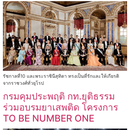
รัชกาลที่10 และพระราชินีสุทิดา ทรงเป็นที่รักและให้เกียรติ
จากราชวงศ์ทั่วยุโรป
กรมคุมประพฤติ กท.ยุติธรรม
ร่วมอบรมยาเสพติด โครงการ
TO BE NUMBER ONE