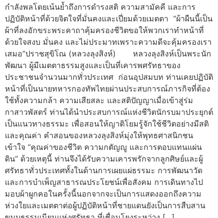
กำลังพลโดยเน้นย้ำถึงการดำรงสติ ความสามัคคี และการ
ปฏิบัติหน้าที่ด้วยจิตใจที่มั่นคงและเปี่ยมด้วยเมตตา “ผ้าผืนนี้เป็น
ผ้าที่ลงอักขระพระคาถาคุ้มครองชีวิตขอให้พวกเราทำหน้าที่
ด้วยใจสงบ มั่นคง และไม่ประมาทเพราะความดีจะคุ้มครองเรา
เสมอ”ปราชสุขิโณ (หลวงลุงสิงห์) หลวงลุงสิงห์เป็นพระนัก
พัฒนา ผู้มีเมตตาธรรมสูงและเป็นที่เคารพศรัทธาของ
ประชาชนจำนวนมากทั่วประเทศ ก่อนอุปสมบท ท่านเคยปฏิบัติ
หน้าที่เป็นนายทหารกองทัพไทยผ่านประสบการณ์ภารกิจที่ต้อง
ใช้ทั้งความกล้า ความเสียสละ และสติปัญญาเมื่อเข้าสู่ร่ม
กาสาวพัสตร์ ท่านได้นำประสบการณ์แห่งชีวิตนักรบมาประยุกต์
เป็นแนวทางธรรมะ เพื่อสอนให้ญาติโยมรู้จักใช้ชีวิตอย่างมีสติ
และคุณค่า คำสอนของหลวงลุงสิงห์มุ่งให้พุทธศาสนิกชน
เข้าใจ “คุณค่าของชีวิต ความกตัญญู และการตอบแทนแผ่น
ดิน” ด้วยเหตุนี้ ท่านจึงได้รับความเคารพรักจากลูกศิษย์และผู้
ศรัทธาทั่วประเทศทั้งในด้านการเผยแผ่ธรรมะ การพัฒนาวัด
และการบำเพ็ญสาธารณประโยชน์เพื่อสังคม การเดินทางไป
มอบผ้าผูกคอในครั้งนี้นอกจากจะเป็นการแสดงออกถึงความ
ห่วงใยและเมตตาต่อผู้ปฏิบัติหน้าที่ชายแดนยังเป็นการสืบสาน
ขนบธรรมเนียมแห่งศรัทธา ที่เชื่อมโยงระหว่าง […]