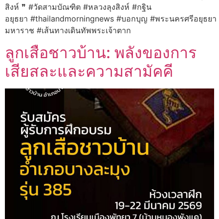
สิงห์ ❞ #วัดสามบัณฑิต #หลวงลุงสิงห์ #กฐิน
อยุธยา #thailandmorningnews #บอกบุญ #พระนครศรีอยุธยา 
มหาราช #เส้นทางเดินทัพพระเจ้าตาก
ลูกเสือชาวบ้าน: พลังของการ
เสียสละและความสามัคคี