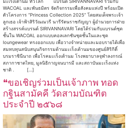
มะเร็งเต้านม ทั่วโลก แบรนด์ SIRIVANNAVARI ร่วมกับ
WACOAL และพันธมิตร จัดกิจกรรมเพื่อสังคมแห่งปี พร้อมเปิด
ตัวโครงการ “Princess Collection 2025” โดยสมเด็จพระเจ้า
ลูกเธอ เจ้าฟ้าสิริวัณณวรี นารีรัตนราชกัญญา ผู้อำนวยการฝ่าย
สร้างสรรค์แบรนด์ SIRIVANNAVARI โดยได้ร่วมกับแบรนด์ชุด
ชั้นใน WACOAL ออกแบบคอลเลกชันชุดชั้นในและชุด
loungewear ทรงออกแบบ เพื่อวางจำหน่ายและมอบรายได้เพื่อ
สมทบทุนสนับสนุนกิจกรรมด้านมะเร็งเต้านมของศูนย์สิริกิติ์
บรมราชินีนาถ เพื่อโรคมะเร็งเต้านม โรงพยาบาลจุฬาลงกรณ์
สภากาชาดไทย, มูลนิธิกาญจนบารมี และสถาบันมะเร็งแห่ง
ชาติ . […]
❝ขอเชิญร่วมเป็นเจ้าภาพ ทอด
กฐินสามัคคี วัดสามบัณฑิต
ประจำปี ๒๕๖๘