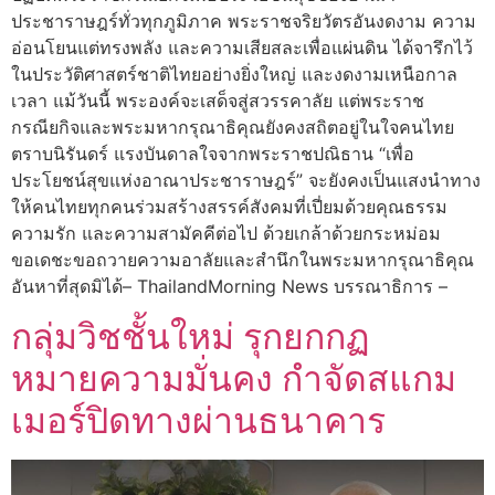
ประชาราษฎร์ทั่วทุกภูมิภาค พระราชจริยวัตรอันงดงาม ความ
อ่อนโยนแต่ทรงพลัง และความเสียสละเพื่อแผ่นดิน ได้จารึกไว้
ในประวัติศาสตร์ชาติไทยอย่างยิ่งใหญ่ และงดงามเหนือกาล
เวลา แม้วันนี้ พระองค์จะเสด็จสู่สวรรคาลัย แต่พระราช
กรณียกิจและพระมหากรุณาธิคุณยังคงสถิตอยู่ในใจคนไทย
ตราบนิรันดร์ แรงบันดาลใจจากพระราชปณิธาน “เพื่อ
ประโยชน์สุขแห่งอาณาประชาราษฎร์” จะยังคงเป็นแสงนำทาง
ให้คนไทยทุกคนร่วมสร้างสรรค์สังคมที่เปี่ยมด้วยคุณธรรม
ความรัก และความสามัคคีต่อไป ด้วยเกล้าด้วยกระหม่อม
ขอเดชะขอถวายความอาลัยและสำนึกในพระมหากรุณาธิคุณ
อันหาที่สุดมิได้– ThailandMorning News บรรณาธิการ –
กลุ่มวิชชั้นใหม่ รุกยกกฏ
หมายความมั่นคง กำจัดสแกม
เมอร์ปิดทางผ่านธนาคาร